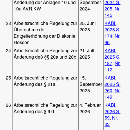
Änderung der Anlagen 10 und
Sepember
2024 S.
10a AVR.KW
2024
205
,
Nr.
145
23
Arbeitsrechtliche Regelung zur
25. Juni
KABl.
Übernahme der
2025
2025 S.
Entgelterhöhung der Diakonie
174
;
Nr.
Hessen
95
24
Arbeitsrechtliche Regelung zur
21. Juli
KABl.
Änderung de3 §§ 20a und 28b
2025
2025 S.
187
,
Nr.
112
25
Arbeitsrechtliche Regelung zur
15.
KABl.
Änderung des § 21a
September
2025 S.
2025
260
,
Nr.
149
26
Arbeitsrechtliche Regelung zur
4. Februar
KABl.
Änderung des § 9 d
2026
2026 S.
59
,
Nr.
33