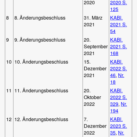
2020
2020 S.
125
8
8. Änderungsbeschluss
31. März
KABl.
2021
2021 S.
54
9
9. Änderungsbeschluss
20.
KABl.
September
2021 S.
2021
168
10
10. Änderungsbeschluss
15.
KABl.
Dezember
2022 S.
2021
46
,
Nr.
18
11
11. Änderungsbeschluss
20.
KABl.
Oktober
2022 S.
2022
329
,
Nr.
194
12
12. Änderungsbeschluss
7.
KABl.
Dezember
2023 S.
2022
35
,
Nr.