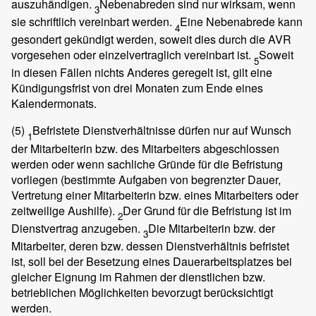
auszuhändigen.
Nebenabreden sind nur wirksam, wenn
3
sie schriftlich vereinbart werden.
Eine Nebenabrede kann
4
gesondert gekündigt werden, soweit dies durch die AVR
vorgesehen oder einzelvertraglich vereinbart ist.
Soweit
5
in diesen Fällen nichts Anderes geregelt ist, gilt eine
Kündigungsfrist von drei Monaten zum Ende eines
Kalendermonats.
(5)
Befristete Dienstverhältnisse dürfen nur auf Wunsch
1
der Mitarbeiterin bzw. des Mitarbeiters abgeschlossen
werden oder wenn sachliche Gründe für die Befristung
vorliegen (bestimmte Aufgaben von begrenzter Dauer,
Vertretung einer Mitarbeiterin bzw. eines Mitarbeiters oder
zeitweilige Aushilfe).
Der Grund für die Befristung ist im
2
Dienstvertrag anzugeben.
Die Mitarbeiterin bzw. der
3
Mitarbeiter, deren bzw. dessen Dienstverhältnis befristet
ist, soll bei der Besetzung eines Dauerarbeitsplatzes bei
gleicher Eignung im Rahmen der dienstlichen bzw.
betrieblichen Möglichkeiten bevorzugt berücksichtigt
werden.