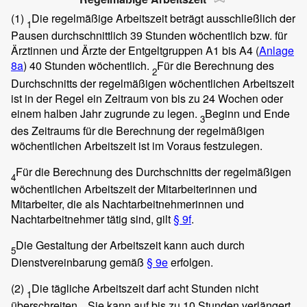
(1)
Die regelmäßige Arbeitszeit beträgt ausschließlich der
1
Pausen durchschnittlich 39 Stunden wöchentlich bzw. für
Ärztinnen und Ärzte der Entgeltgruppen A1 bis A4 (
Anlage
8a
) 40 Stunden wöchentlich.
Für die Berechnung des
2
Durchschnitts der regelmäßigen wöchentlichen Arbeitszeit
ist in der Regel ein Zeitraum von bis zu 24 Wochen oder
einem halben Jahr zugrunde zu legen.
Beginn und Ende
3
des Zeitraums für die Berechnung der regelmäßigen
wöchentlichen Arbeitszeit ist im Voraus festzulegen.
Für die Berechnung des Durchschnitts der regelmäßigen
4
wöchentlichen Arbeitszeit der Mitarbeiterinnen und
Mitarbeiter, die als Nachtarbeitnehmerinnen und
Nachtarbeitnehmer tätig sind, gilt
§ 9f
.
Die Gestaltung der Arbeitszeit kann auch durch
5
Dienstvereinbarung gemäß
§ 9e
erfolgen.
(2)
Die tägliche Arbeitszeit darf acht Stunden nicht
1
überschreiten.
Sie kann auf bis zu 10 Stunden verlängert