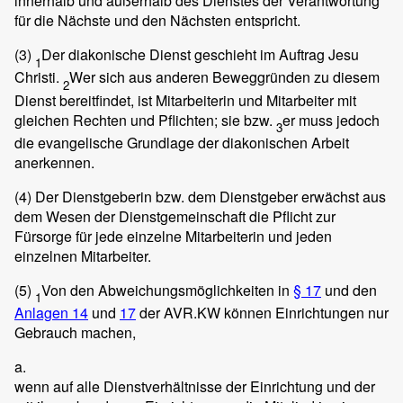
innerhalb und außerhalb des Dienstes der Verantwortung
für die Nächste und den Nächsten entspricht.
(3)
Der diakonische Dienst geschieht im Auftrag Jesu
1
Christi.
Wer sich aus anderen Beweggründen zu diesem
2
Dienst bereitfindet, ist Mitarbeiterin und Mitarbeiter mit
gleichen Rechten und Pflichten; sie bzw.
er muss jedoch
3
die evangelische Grundlage der diakonischen Arbeit
anerkennen.
(4)
Der Dienstgeberin bzw. dem Dienstgeber erwächst aus
dem Wesen der Dienstgemeinschaft die Pflicht zur
Fürsorge für jede einzelne Mitarbeiterin und jeden
einzelnen Mitarbeiter.
(5)
Von den Abweichungsmöglichkeiten in
§ 17
und den
1
Anlagen 14
und
17
der AVR.KW können Einrichtungen nur
Gebrauch machen,
a.
wenn auf alle Dienstverhältnisse der Einrichtung und der