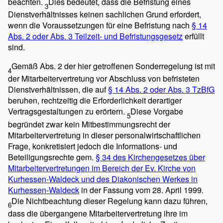
beachten.
Dies bedeutet, dass die Befristung eines
3
Dienstverhältnisses keinen sachlichen Grund erfordert,
wenn die Voraussetzungen für eine Befristung nach
§ 14
Abs. 2 oder Abs. 3 Teilzeit- und Befristungsgesetz
erfüllt
sind.
Gemäß Abs. 2 der hier getroffenen Sonderregelung ist mit
4
der Mitarbeitervertretung vor Abschluss von befristeten
Dienstverhältnissen, die auf
§ 14 Abs. 2 oder Abs. 3 TzBfG
beruhen, rechtzeitig die Erforderlichkeit derartiger
Vertragsgestaltungen zu erörtern.
Diese Vorgabe
5
begründet zwar kein Mitbestimmungsrecht der
Mitarbeitervertretung in dieser personalwirtschaftlichen
Frage, konkretisiert jedoch die Informations- und
Beteiligungsrechte gem.
§ 34 des Kirchengesetzes über
Mitarbeitervertretungen im Bereich der Ev. Kirche von
Kurhessen-Waldeck und des Diakonischen Werkes in
Kurhessen-Waldeck
in der Fassung vom 28. April 1999.
Die Nichtbeachtung dieser Regelung kann dazu führen,
6
dass die übergangene Mitarbeitervertretung ihre im