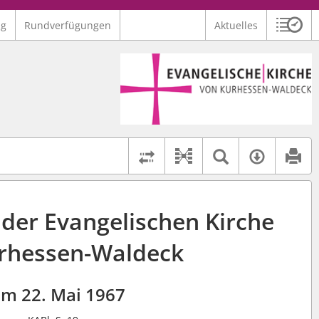
ng
Rundverfügungen
Aktuelles
Sitzu
Logo Ev. Kirche von Kurhessen-Waldeck
 findet auch: "Pfarrerinitiative" oder "Pfarrerausschuss".
serer Hilfe.
Textsuche 
Verfüg
Dokument-Beziehu
Rechtsstände vergleich
er Evangelischen Kirche
rhessen-Waldeck
m 22. Mai 1967