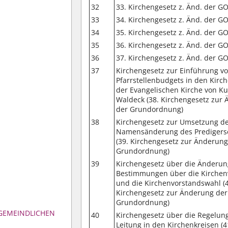
32
33. Kirchengesetz z. Änd. der G
33
34. Kirchengesetz z. Änd. der G
34
35. Kirchengesetz z. Änd. der G
35
36. Kirchengesetz z. Änd. der G
36
37. Kirchengesetz z. Änd. der G
37
Kirchengesetz zur Einführung v
Pfarrstellenbudgets in den Kirc
der Evangelischen Kirche von K
Waldeck (38. Kirchengesetz zur
der Grundordnung)
38
Kirchengesetz zur Umsetzung d
Namensänderung des Predigers
(39. Kirchengesetz zur Änderung
Grundordnung)
39
Kirchengesetz über die Änderun
Bestimmungen über die Kirchen
und die Kirchenvorstandswahl (
Kirchengesetz zur Änderung der
Grundordnung)
 GEMEINDLICHEN
40
Kirchengesetz über die Regelun
Leitung in den Kirchenkreisen (4