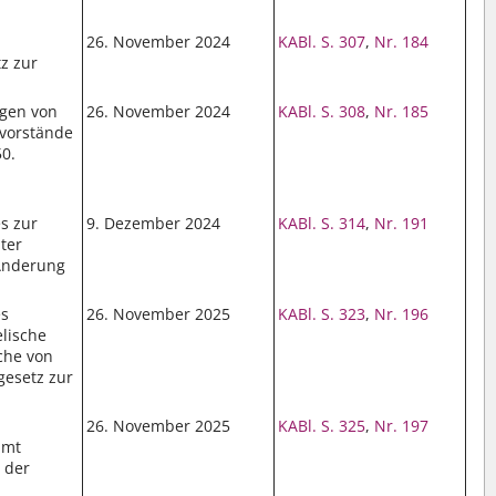
26. November 2024
KABl. S. 307
,
Nr. 184
z zur
ngen von
26. November 2024
KABl. S. 308
,
Nr. 185
vorstände
50.
s zur
9. Dezember 2024
KABl. S. 314
,
Nr. 191
ter
 Änderung
es
26. November 2025
KABl. S. 323
,
Nr. 196
lische
che von
gesetz zur
n
26. November 2025
KABl. S. 325
,
Nr. 197
amt
 der