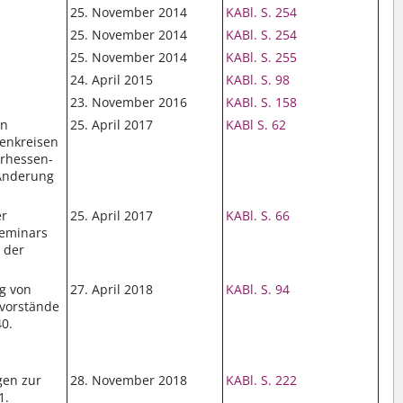
O
25. November 2014
KABl. S. 254
O
25. November 2014
KABl. S. 254
O
25. November 2014
KABl. S. 255
O
24. April 2015
KABl. S. 98
O
23. November 2016
KABl. S. 158
on
25. April 2017
KABl S. 62
henkreisen
urhessen-
 Änderung
er
25. April 2017
KABl. S. 66
eminars
 der
g von
27. April 2018
KABl. S. 94
vorstände
40.
gen zur
28. November 2018
KABl. S. 222
1.