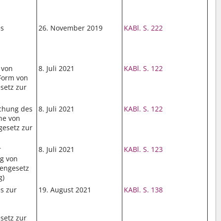
es
26. November 2019
KABl. S. 222
.
 von
8. Juli 2021
KABl. S. 122
Form von
setz zur
achung des
8. Juli 2021
KABl. S. 122
che von
gesetz zur
r
8. Juli 2021
KABl. S. 123
g von
hengesetz
g)
s zur
19. August 2021
KABl. S. 138
setz zur