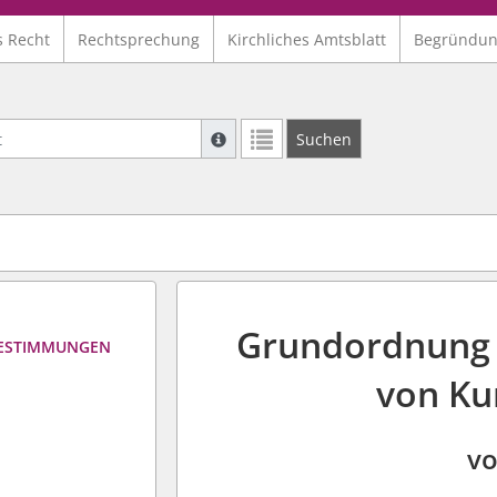
s Recht
Rechtsprechung
Kirchliches Amtsblatt
Begründu
Suche mit Platzhalter "*", Bsp. Pfarrer*,
Suchen
Weitere Suchoperatoren finden Sie in un
Grundordnung d
 BESTIMMUNGEN
von Ku
vo