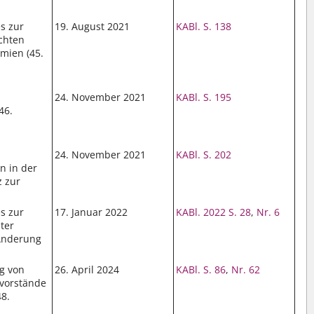
s zur
19. August 2021
KABl. S. 138
chten
mien (45.
24. November 2021
KABl. S. 195
46.
24. November 2021
KABl. S. 202
n in der
z zur
s zur
17. Januar 2022
KABl. 2022 S. 28
,
Nr. 6
ter
 Änderung
g von
26. April 2024
KABl. S. 86
,
Nr. 62
vorstände
48.