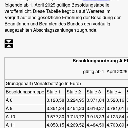
folgende ab 1. April 2025 gültige Besoldungstabelle
veröffentlicht. Diese Tabelle liegt bis auf Weiteres im
Vorgriff auf eine gesetzliche Erhöhung der Besoldung der
Beamtinnen und Beamten des Bundes den vorläufig
ausgezahlten Abschlagszahlungen zugrunde.
Besoldungsordnung A 
gültig ab 1. April 2025
Grundgehalt (Monatsbeträge in Euro)
Besoldungsgruppe
Stufe 1
Stufe 2
Stufe 3
Stufe 4
A 8
3.120,58
3.224,95
3.371,84
3.520,16
A 9
3.351,24
3.454,23
3.616,27
3.781,01
A 10
3.572,30
3.713,72
3.918,33
4.123,84
A 11
4.053,15
4.269,52
4.484,50
4.700,89