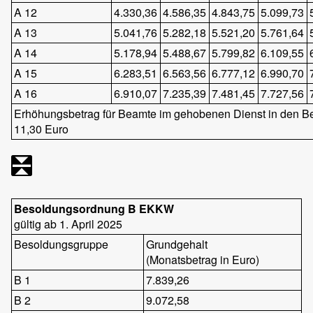
A 12
4.330,36
4.586,35
4.843,75
5.099,73
A 13
5.041,76
5.282,18
5.521,20
5.761,64
A 14
5.178,94
5.488,67
5.799,82
6.109,55
A 15
6.283,51
6.563,56
6.777,12
6.990,70
A 16
6.910,07
7.235,39
7.481,45
7.727,56
Erhöhungsbetrag für Beamte im gehobenen Dienst in den B
11,30 Euro
Besoldungsordnung B EKKW
gültig ab 1. April 2025
Besoldungsgruppe
Grundgehalt
(Monatsbetrag in Euro)
B 1
7.839,26
B 2
9.072,58