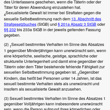
des Unterlassens geschehen, wenn die Täterin oder der
Täter für deren Abwendung einzustehen hat.
Sexualisierte Gewalt ist immer bei Straftaten gegen die
4
sexuelle Selbstbestimmung nach dem
13. Abschnitt des
Strafgesetzbuches
(StGB) und
§ 201a Absatz 3 StGB
oder
§§ 232
bis 233a StGB in der jeweils geltenden Fassung
gegeben.
(2)
Sexuell bestimmtes Verhalten im Sinne des Absatzes
1
1 gegenüber Minderjährigen kann unerwünscht sein, wenn
eine körperliche, seelische, geistige, sprachliche oder
strukturelle Unterlegenheit und damit eine gegenüber der
Täterin oder dem Täter bestehende fehlende Fähigkeit zur
sexuellen Selbstbestimmung gegeben ist.
Gegenüber
2
Kindern, das heißt bei Personen unter 14 Jahren, ist das
sexuell bestimmte Verhalten stets als unerwünscht und
insofern als sexualisierte Gewalt anzusehen.
(3)
Sexuell bestimmtes Verhalten im Sinne des Absatzes 1
gegenüber Volljährigen kann insbesondere unerwünscht
sein, wenn die Person aufgrund ihres körperlichen oder