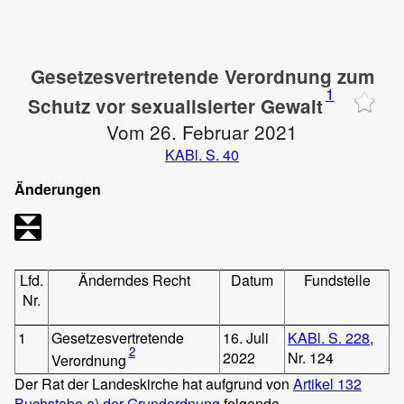
Gesetzesvertretende Verordnung zum
1
Schutz vor sexualisierter Gewalt
Vom 26. Februar 2021
KABl. S. 40
Änderungen
Lfd.
Änderndes Recht
Datum
Fundstelle
Nr.
1
Gesetzesvertretende
16. Juli
KABl. S. 228
,
2
2022
Nr. 124
Verordnung
Der Rat der Landeskirche hat aufgrund von
Artikel 132
Buchstabe a) der Grundordnung
folgende