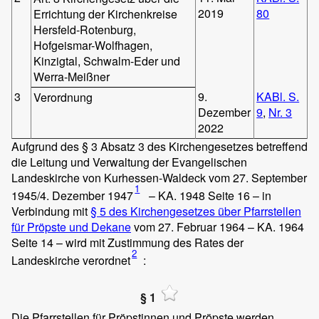
2019
80
Errichtung der Kirchenkreise
Hersfeld-Rotenburg,
Hofgeismar-Wolfhagen,
Kinzigtal, Schwalm-Eder und
Werra-Meißner
3
9.
KABl. S.
Verordnung
Dezember
9
,
Nr. 3
2022
Aufgrund des § 3 Absatz 3 des Kirchengesetzes betreffend
die Leitung und Verwaltung der Evangelischen
Landeskirche von Kurhessen-Waldeck vom 27. September
1
1945/4. Dezember 1947
– KA. 1948 Seite 16 – in
Verbindung mit
§ 5 des Kirchengesetzes über Pfarrstellen
für Pröpste und Dekane
vom 27. Februar 1964 – KA. 1964
Seite 14 – wird mit Zustimmung des Rates der
2
Landeskirche verordnet
:
§ 1
Die Pfarrstellen für Pröpstinnen und Pröpste werden