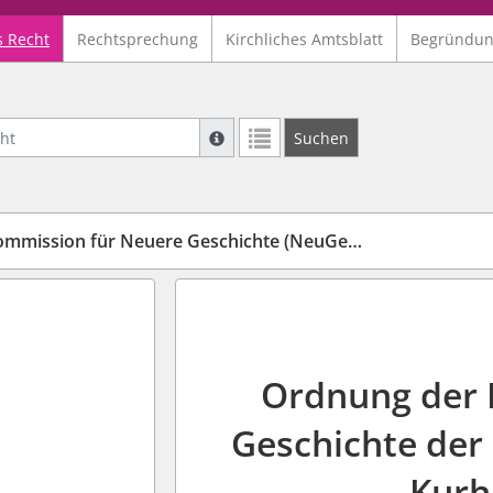
s Recht
Rechtsprechung
Kirchliches Amtsblatt
Begründu
Suche mit Platzhalter "*", Bsp. Pfarrer*,
Suchen
Weitere Suchoperatoren finden Sie in un
ssion für Neuere Geschichte (NeuGesch-Komm-O)
Ordnung der 
Geschichte der
Kurh