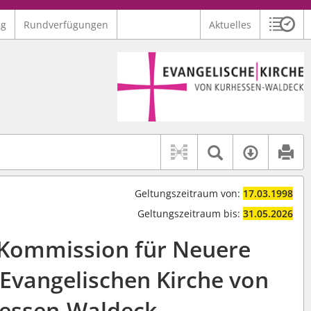
ng
Rundverfügungen
Aktuelles
Sitzu
Logo Ev. Kirche von Kurhessen-Waldeck
 findet auch: "Pfarrerinitiative" oder "Pfarrerausschuss".
serer Hilfe.
Textsuche 
Verfüg
Geltungszeitraum von:
17.03.1998
Geltungszeitraum bis:
31.05.2026
Kommission für Neuere
 Evangelischen Kirche von
essen-Waldeck