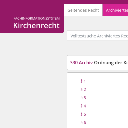
Geltendes Recht
Archivierte
Logo Fachinformationssystem Kirchenrecht
Volltextsuche Archiviertes Recht
330 Archiv
Ordnung der Kommi
§ 1
§ 2
§ 3
§ 4
§ 5
§ 6