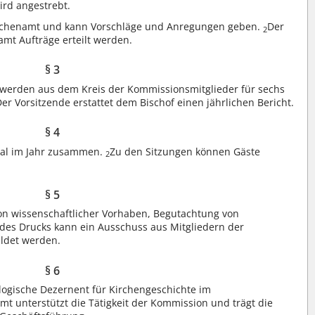
ird angestrebt.
irchenamt und kann Vorschläge und Anregungen geben.
Der
2
t Aufträge erteilt werden.
§ 3
r werden aus dem Kreis der Kommissionsmitglieder für sechs
Der Vorsitzende erstattet dem Bischof einen jährlichen Bericht.
§ 4
mal im Jahr zusammen.
Zu den Sitzungen können Gäste
2
§ 5
on wissenschaftlicher Vorhaben, Begutachtung von
es Drucks kann ein Ausschuss aus Mitgliedern der
ldet werden.
§ 6
logische Dezernent für Kirchengeschichte im
t unterstützt die Tätigkeit der Kommission und trägt die