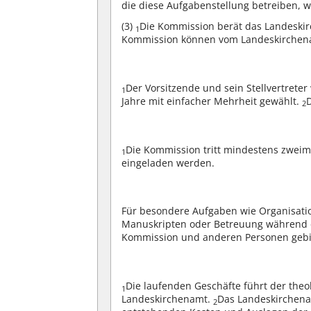
die diese Aufgabenstellung betreiben, w
(3)
Die Kommission berät das Landesk
1
Kommission können vom Landeskirchenam
Der Vorsitzende und sein Stellvertrete
1
Jahre mit einfacher Mehrheit gewählt.
2
Die Kommission tritt mindestens zwei
1
eingeladen werden.
Für besondere Aufgaben wie Organisati
Manuskripten oder Betreuung während d
Kommission und anderen Personen gebi
Die laufenden Geschäfte führt der theo
1
Landeskirchenamt.
Das Landeskirchenam
2