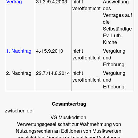
Vertrag
31.3./9.4.2003
nicht
Ausweitung
veröffentlicht
des
Vertrages auf
die
Selbständige
Ev.-Luth.
Kirche
1. Nachtrag
4./15.9.2010
nicht
Vergütung
veröffentlicht
und
Erhebung
2. Nachtrag
22.7./14.8.2014
nicht
Vergütung
veröffentlicht
und
Erhebung
Gesamtvertrag
zwischen der
VG Musikedition,
Verwertungsgesellschaft zur Wahrnehmung von
Nutzungsrechten an Editionen von Musikwerken,
rechtsfähiger Verein kraft staatlicher Verleihung