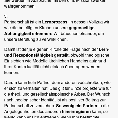
Sie werden in Absprache mit den o. a. Missionswerken
wahrgenommen.
3.
Partnerschaft ist ein
Lernprozess
, in dessen Vollzug wir
wie die beteiligten Kirchen unsere
gegenseitige
Abhängigkeit erkennen:
Wir brauchen einander, um
unsere Berufung zu verwirklichen.
Damit ist der je eigenen Kirche die Frage nach der
Lern-
und Rezeptionsfähigkeit gestellt,
obwohl theologische
Einsichten wie Modelle kirchlichen Handelns aufgrund
ihrer Kontextualität nicht einfach übertragen werden
können.
Darum kann kein Partner dem anderen vorschreiben, wie
er sich zu verhalten hat. Das gilt für Einzelprojekte wie für
die theol. und gesellschaftspolitische Arbeit. Der Wunsch
nach theologischer Identität ist als positiver Beitrag zur
Partnerschaft zu verstehen.
So wenig ein Partner
in die
Angelegenheiten des anderen
hineinregieren
kann, so
wenig kann er sich entziehen, wenn ihm bestimmte