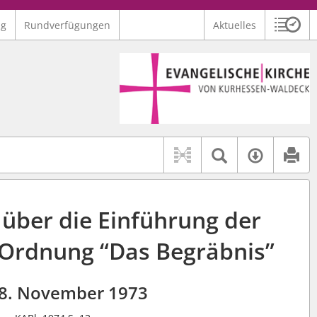
ng
Rundverfügungen
Aktuelles
Sitzu
Logo Ev. Kirche von Kurhessen-Waldeck
 findet auch: "Pfarrerinitiative" oder "Pfarrerausschuss".
serer Hilfe.
Textsuche 
Verfüg
 über die Einführung der
Ordnung “Das Begräbnis”
8. November 1973