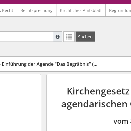
s Recht
Rechtsprechung
Kirchliches Amtsblatt
Begründu
Suche mit Platzhalter "*", Bsp. Pfarrer*,
Suchen
Weitere Suchoperatoren finden Sie in un
ührung der Agende "Das Begräbnis" (Agende-Begräb-G)
Kirchengesetz
agendarischen 
vom 