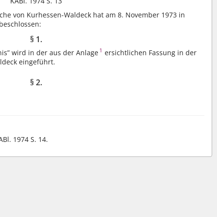
KABl. 1974 S. 13
rche von Kurhessen-Waldeck hat am 8. November 1973 in
beschlossen:
§ 1.
1
s” wird in der aus der Anlage
ersichtlichen Fassung in der
deck eingeführt.
§ 2.
.
ABl. 1974 S. 14.